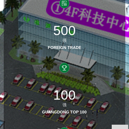
500
强
FOREIGN TRADE
100
强
GUANGDONG TOP 100