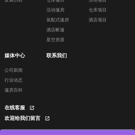
活动篷房
仓库项目
装配式篷房
酒店项目
酒店帐篷
星空房屋
媒体中心
联系我们
公司新闻
行业动态
篷房百科
在线客服
欢迎给我们留言