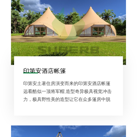
印第安酒店帐篷
印第安土著住房演变而来的印第安酒店帐篷
远看酷似一顶将军帽,造型奇异极具视觉冲击
力，极具野性美的造型让它在众多篷房中脱
颖而出,卡其色的篷布与大地完美贴合！